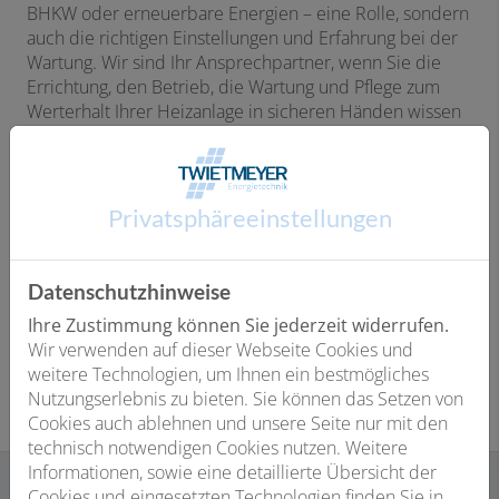
BHKW oder erneuerbare Energien – eine Rolle, sondern
auch die richtigen Einstellungen und Erfahrung bei der
Wartung. Wir sind Ihr Ansprechpartner, wenn Sie die
Errichtung, den Betrieb, die Wartung und Pflege zum
Werterhalt Ihrer Heizanlage in sicheren Händen wissen
wollen.
Sparsamer Verbrauch senkt die Ausgaben und
schont Ressourcen.
Privatsphäre­einstellungen
Bei Neubau oder Modernisierung gibt es viele
Möglichkeiten, ökonomisch und umweltbewusst zu
Datenschutzhinweise
heizen. Unser Team blickt auf eine Vielzahl von
Projekten zurück, die mit erneuerbaren Energieträgern
Ihre Zustimmung können Sie jederzeit widerrufen.
betrieben werden.
Wir verwenden auf dieser Webseite Cookies und
weitere Technologien, um Ihnen ein bestmögliches
Nutzungserlebnis zu bieten. Sie können das Setzen von
Cookies auch ablehnen und unsere Seite nur mit den
technisch notwendigen Cookies nutzen. Weitere
Informationen, sowie eine detaillierte Übersicht der
Cookies und eingesetzten Technologien finden Sie in