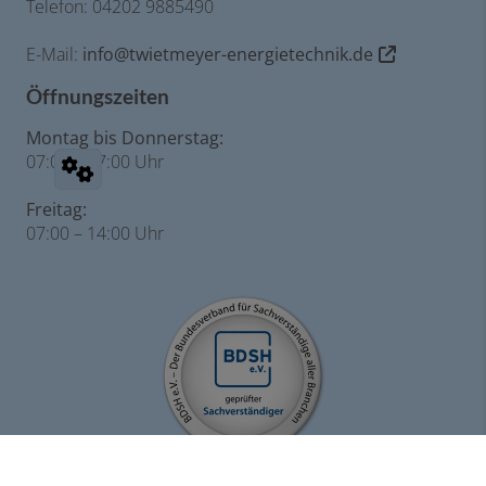
Telefon: 04202 9885490
E-Mail:
info@twietmeyer-energietechnik.de
Öffnungszeiten
Montag bis Donnerstag:
07:00 – 17:00 Uhr
Freitag:
07:00 – 14:00 Uhr