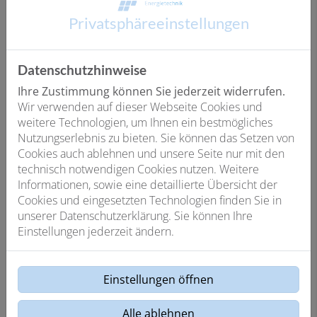
Privatsphäre­einstellungen
2
Datenschutzhinweise
3
Ihre Zustimmung können Sie jederzeit widerrufen.
Wir verwenden auf dieser Webseite Cookies und
weitere Technologien, um Ihnen ein bestmögliches
Was können wir für Sie tun?
Nutzungserlebnis zu bieten. Sie können das Setzen von
Cookies auch ablehnen und unsere Seite nur mit den
Geben Sie uns eine kurze Beschreibung,
technisch notwendigen Cookies nutzen. Weitere
worum es geht
Informationen, sowie eine detaillierte Übersicht der
Cookies und eingesetzten Technologien finden Sie in
unserer Datenschutzerklärung. Sie können Ihre
Einstellungen jederzeit ändern.
Laden Sie hier bei Bedarf Fotos hoch (max. 15
MB)
Einstellungen öffnen
Alle ablehnen