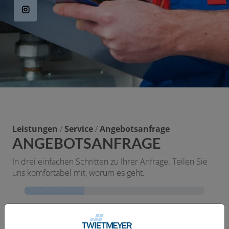
Leistungen
/
Service
/
Angebotsanfrage
ANGEBOTSANFRAGE
In drei einfachen Schritten zu Ihrer Anfrage. Teilen Sie
uns komfortabel mit, worum es geht.
Kontaktformular-Fortschritt
1