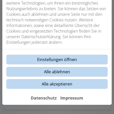
weitere Technologien, um Ihnen ein bestmögliches
Nutzungserlebnis zu bieten. Sie können das Setzen von
Cookies auch ablehnen und unsere Seite nur mit den
technisch notwendigen Cookies nutzen. Weitere
Informationen, sowie eine detaillierte Übersicht der
Beratung
Cookies und eingesetzten Technologien finden Sie in
unserer Datenschutzerklärung. Sie können Ihre
Wir beraten Sie individuell und herstellerneutral auf
Einstellungen jederzeit ändern.
Basis einer Bedarfsanalyse
Einstellungen öffnen
Alle ablehnen
Planung
Alle akzeptieren
Die Planung und Konzeption nach DIN 14675 erfolgt
durch speziell geschulte Mitarbeiter
Datenschutz
Impressum