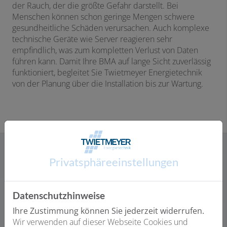
der Rauch, der die größte Gefahr darstellt. Bei
Menschen können schon geringe Mengen schwere
gesundheitliche Schäden verursachen. Auch komplexe
technische Geräte wie Server reagieren sehr
empfindlich, was zum kompletten Verlust von Daten
führen kann. Damit Ihre BMA auf lange Sicht zuverlässig
funktioniert, begleitet Sie Twietmeyer Energietechnik
von der Planung über die Installation bis zur Wartung.
Privatsphäre­einstellungen
Unsere umfassenden Serviceleistungen
für Ihre Brandmeldeanlage:
Datenschutzhinweise
Ihre Zustimmung können Sie jederzeit widerrufen.
Wir verwenden auf dieser Webseite Cookies und